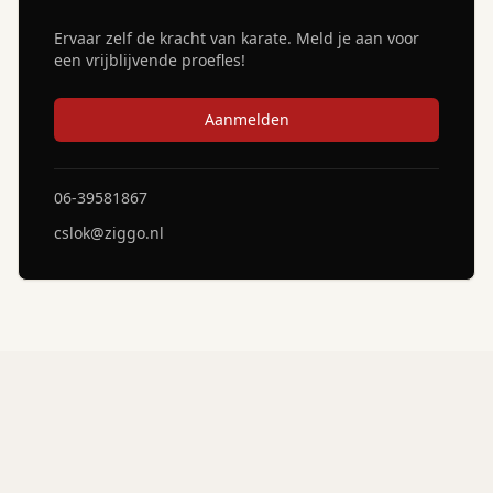
Ervaar zelf de kracht van karate. Meld je aan voor
een vrijblijvende proefles!
Aanmelden
06-39581867
cslok@ziggo.nl