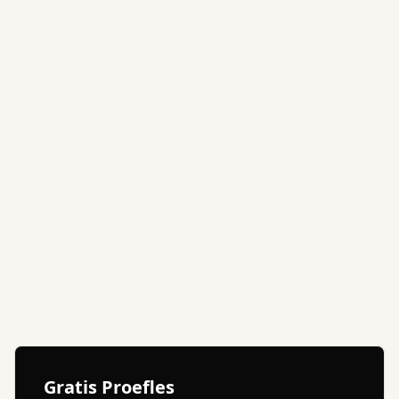
Authentieke karate stijl
Ervaren sensei's
Hechte groepsverbinding
Alle leeftijden welkom
Gratis proefles
Moderne faciliteiten
Gratis Proefles