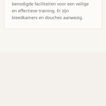
benodigde faciliteiten voor een veilige
en effectieve training. Er zijn
kleedkamers en douches aanwezig.
Sportcentrum de Dars
Modern sportcentrum met uitstekende
faciliteiten voor karate training.