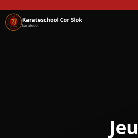
Karateschool Cor Slok
karatedo
Je