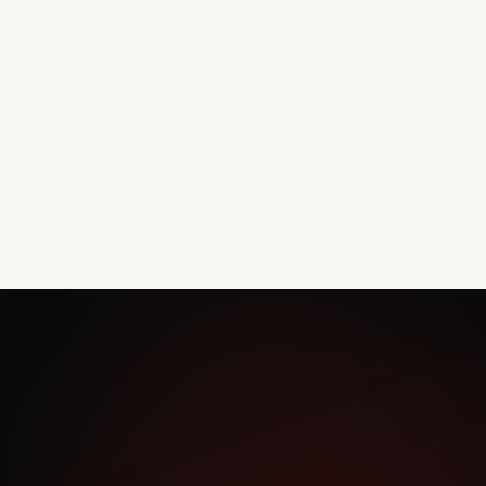
n?
u kan betekenen.