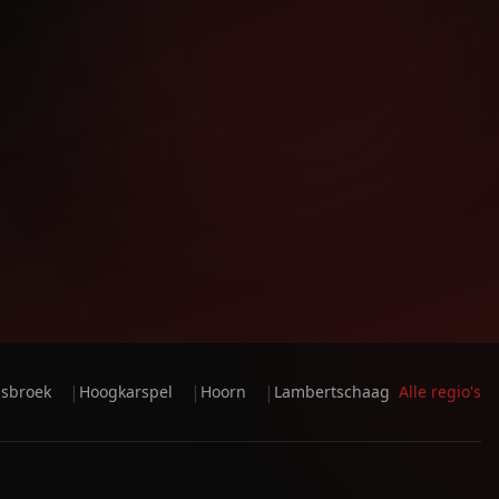
|
|
|
sbroek
Hoogkarspel
Hoorn
Lambertschaag
Alle regio's