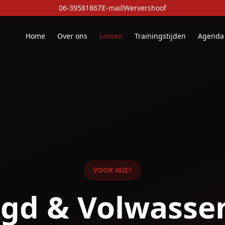
06-39581867
E-mail
Wervershoof
Home
Over ons
Lessen
Trainingstijden
Agenda
VOOR WIE?
ugd & Volwasse